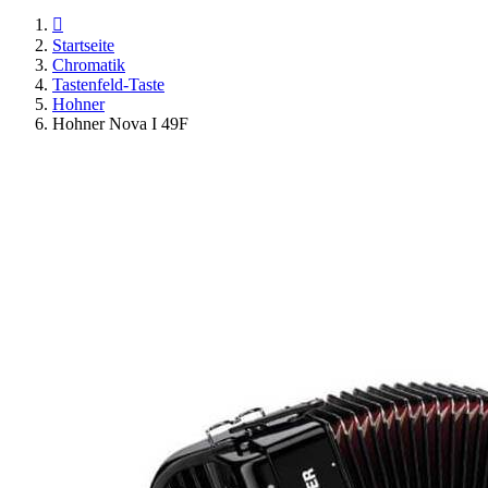

Startseite
Chromatik
Tastenfeld-Taste
Hohner
Hohner Nova I 49F