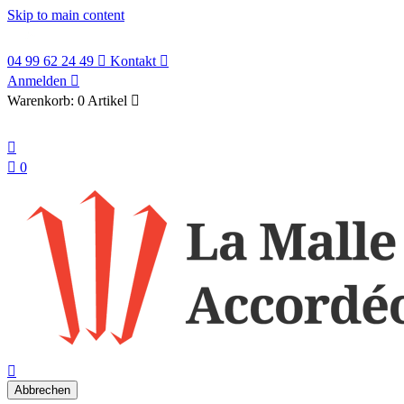
Skip to main content
04 99 62 24 49

Kontakt

Anmelden

Warenkorb:
0 Artikel

Deutsch


0
search

Abbrechen