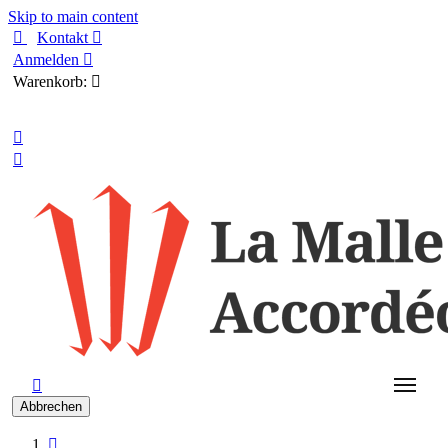
Skip to main content

Kontakt

Anmelden

Warenkorb:

Deutsch



Abbrechen
