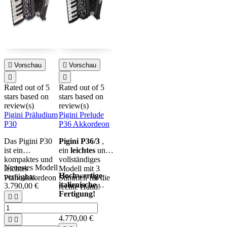

Vorschau

Vorschau


Rated
out of 5
Rated
out of 5
stars based on
stars based on
review(s)
review(s)
Pigini Präludium
Pigini Prelude
P30
P36 Akkordeon
Das Pigini P30
Pigini P36/3
,
ist ein
ein
leichtes
und
kompaktes und
vollständiges
Neuestes Modell
leichtes
Modell mit 3
Hochwertige
verfügbar.
Pianoakkordeon
Stimmen für die
italienische
3.790,00 €
(
rechte Hand!
Fertigung!


4.770,00 €

