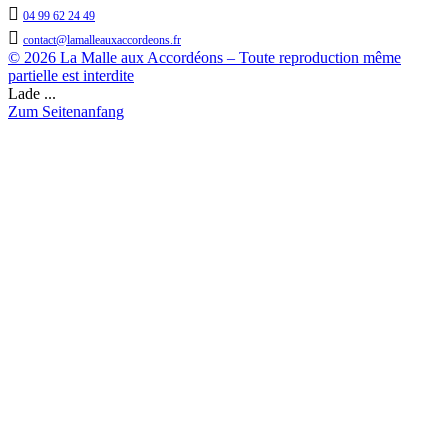

04 99 62 24 49

contact@lamalleauxaccordeons.fr
© 2026 La Malle aux Accordéons – Toute reproduction même
partielle est interdite
Lade ...
Zum Seitenanfang