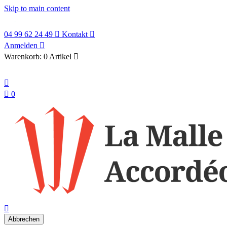
Skip to main content
04 99 62 24 49

Kontakt

Anmelden

Warenkorb:
0 Artikel

Deutsch


0
search

Abbrechen