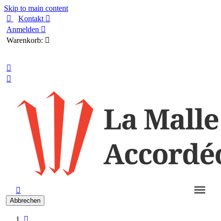
Skip to main content

Kontakt

Anmelden

Warenkorb:

Deutsch



Abbrechen
