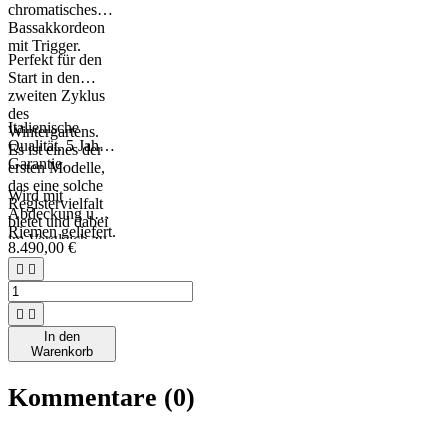
chromatisches
Bassakkordeon
mit Trigger.
Perfekt für den
Start in den
zweiten Zyklus
des
Italienische
Wintergartens.
Qualität. 5 Jahre
Es ist eines der
Garantie.
ersten Modelle,
das eine solche
Wird mit
Registervielfalt
Abdeckung und
bietet und dabei
Riemen geliefert.
im Vergleich zu
8.490,00 €
höheren


Modellen
kompakt und
relativ leicht


bleibt.
In den
Warenkorb
Kommentare (0)