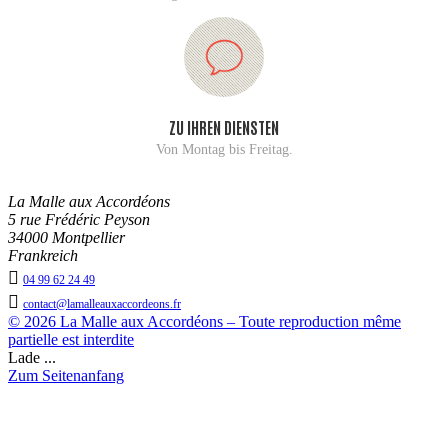
ZU IHREN DIENSTEN
Von Montag bis Freitag.
La Malle aux Accordéons
5 rue Frédéric Peyson
34000 Montpellier
Frankreich

04 99 62 24 49

contact@lamalleauxaccordeons.fr
© 2026 La Malle aux Accordéons – Toute reproduction même
partielle est interdite
Lade ...
Zum Seitenanfang