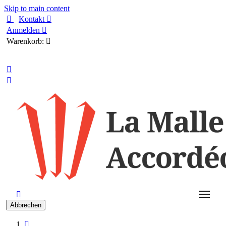
Skip to main content

Kontakt

Anmelden

Warenkorb:

Deutsch



Abbrechen
