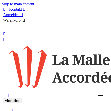
Skip to main content

Kontakt

Anmelden

Warenkorb:

Deutsch



Abbrechen
