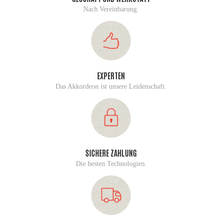
Nach Vereinbarung.
EXPERTEN
Das Akkordeon ist unsere Leidenschaft.
SICHERE ZAHLUNG
Die besten Technologien.