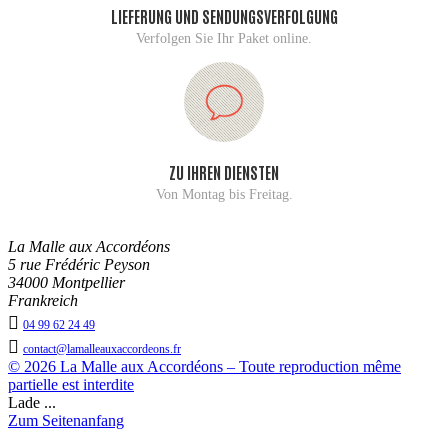
LIEFERUNG UND SENDUNGSVERFOLGUNG
Verfolgen Sie Ihr Paket online.
ZU IHREN DIENSTEN
Von Montag bis Freitag.
La Malle aux Accordéons
5 rue Frédéric Peyson
34000 Montpellier
Frankreich

04 99 62 24 49

contact@lamalleauxaccordeons.fr
© 2026 La Malle aux Accordéons – Toute reproduction même
partielle est interdite
Lade ...
Zum Seitenanfang