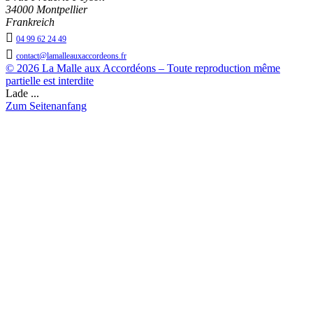
34000 Montpellier
Frankreich

04 99 62 24 49

contact@lamalleauxaccordeons.fr
© 2026 La Malle aux Accordéons – Toute reproduction même
partielle est interdite
Lade ...
Zum Seitenanfang