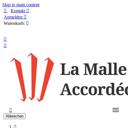
Skip to main content

Kontakt

Anmelden

Warenkorb:

Deutsch



Abbrechen
