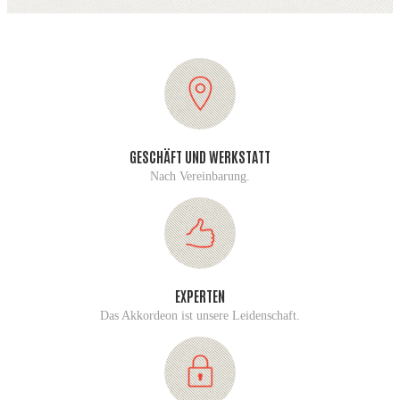
GESCHÄFT UND WERKSTATT
Nach Vereinbarung.
EXPERTEN
Das Akkordeon ist unsere Leidenschaft.