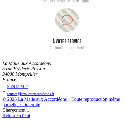
Suivez votre colis en ligne.
À VOTRE SERVICE
Du lundi au vendredi.
La Malle aux Accordéons
5 rue Frédéric Peyson
34000 Montpellier
France

04 99 62 24 49

contact@lamalleauxaccordeons.fr
© 2026 La Malle aux Accordéons – Toute reproduction même
partielle est interdite
Chargement...
Retour en haut