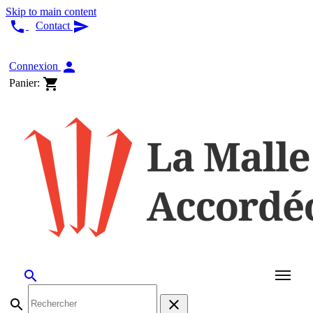
Skip to main content


Contact
Français

Connexion

Panier:


