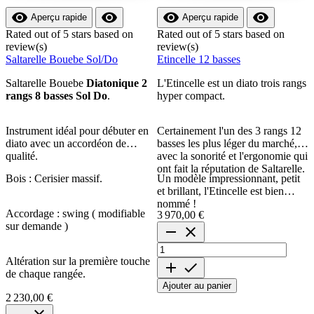




Aperçu rapide
Aperçu rapide
Rated
out of 5 stars based on
Rated
out of 5 stars based on
review(s)
review(s)
r
Saltarelle Bouebe Sol/Do
Etincelle 12 basses
P
Saltarelle Bouebe
Diatonique 2
L'Etincelle est un diato trois rangs
L
rangs 8 basses Sol Do
.
hyper compact.
e
m
Instrument idéal pour débuter en
Certainement l'un des 3 rangs 12
C
diato avec un accordéon de
basses les plus léger du marché,
t
qualité.
avec la sonorité et l'ergonomie qui
ont fait la réputation de Saltarelle.
Bois : Cerisier massif.
Un modèle impressionnant, petit
I
et brillant, l'Etincelle est bien
d
nommé !
r
Accordage : swing ( modifiable
3 970,00 €
3
p
sur demande )
o


d
d
Altération sur la première touche


a
de chaque rangée.
Ajouter au panier
2 230,00 €