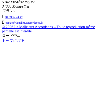
5 rue Frédéric Peyson
34000 Montpellier
フランス

04 99 62 24 49

contact@lamalleauxaccordeons.fr
© 2026 La Malle aux Accordéons – Toute reproduction même
partielle est interdite
ロード中...
トップに戻る