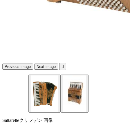
Previous image
Next image

Saltarelleクリフデン 画像