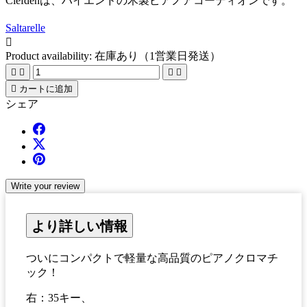
Clefdenは、ハイエンドの木製ピアノアコーディオンです。
Saltarelle

Product availability:
在庫あり（1営業日発送）





カートに追加
シェア
Write your review
より詳しい情報
ついにコンパクトで軽量な高品質のピアノクロマチ
ック！
右：35キー、