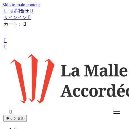
Skip to main content

お問合せ

サインイン

カート：

日本語



キャンセル