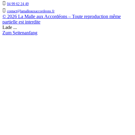

04 99 62 24 49

contact@lamalleauxaccordeons.fr
© 2026 La Malle aux Accordéons – Toute reproduction même
partielle est interdite
Lade ...
Zum Seitenanfang