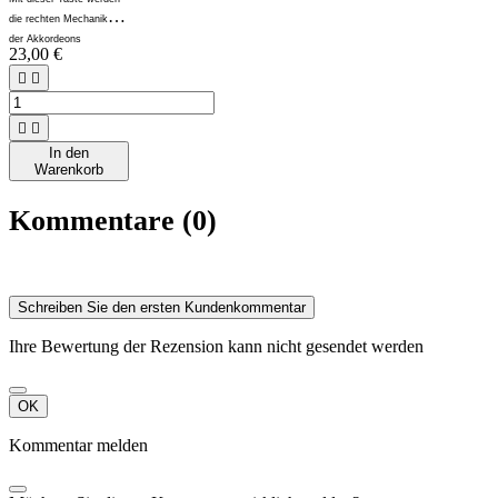
die rechten Mechaniken
der Akkordeons
23,00 €
eingestellt.




In den
Warenkorb
Kommentare (0)
Schreiben Sie den ersten Kundenkommentar
Ihre Bewertung der Rezension kann nicht gesendet werden
OK
Kommentar melden