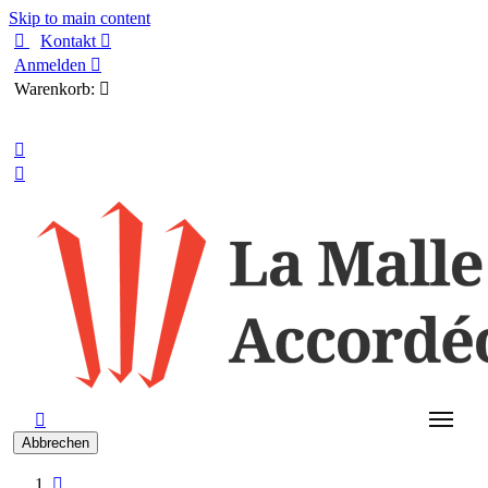
Skip to main content

Kontakt

Anmelden

Warenkorb:

Deutsch



Abbrechen
