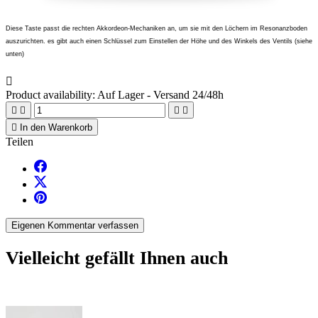
Diese Taste passt die rechten Akkordeon-Mechaniken an, um sie mit den Löchern im Resonanzboden
auszurichten. es gibt auch einen Schlüssel zum Einstellen der Höhe und des Winkels des Ventils (siehe
unten)

Product availability:
Auf Lager - Versand 24/48h





In den Warenkorb
Teilen
Eigenen Kommentar verfassen
Vielleicht gefällt Ihnen auch