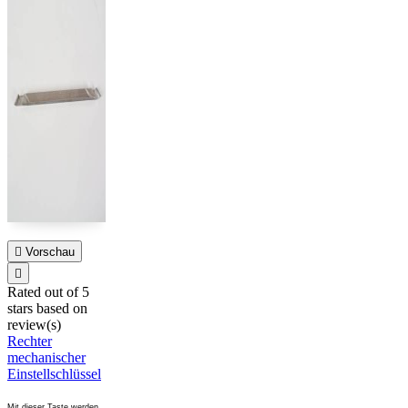

Vorschau

Rated
out of 5
stars based on
review(s)
Rechter
mechanischer
Einstellschlüssel
Mit dieser Taste werden