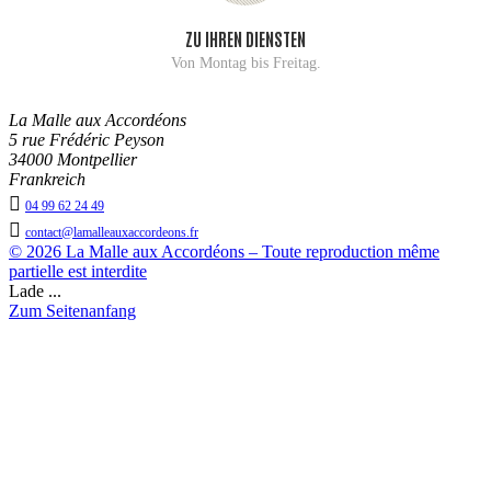
ZU IHREN DIENSTEN
Von Montag bis Freitag.
La Malle aux Accordéons
5 rue Frédéric Peyson
34000 Montpellier
Frankreich

04 99 62 24 49

contact@lamalleauxaccordeons.fr
© 2026 La Malle aux Accordéons – Toute reproduction même
partielle est interdite
Lade ...
Zum Seitenanfang