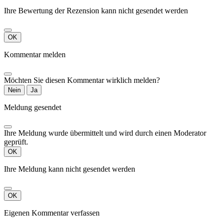
Castagnari ...)
Akkordeonmarken
Ihre Bewertung der Rezension kann nicht gesendet werden
100 %
( Saltarelle
italienische
Cavagnolo ,
Fertigung.
Castagnari ...)
OK
100 %
italienische
Kommentar melden
Fertigung.
Möchten Sie diesen Kommentar wirklich melden?
Nein
Ja
Meldung gesendet
Ihre Meldung wurde übermittelt und wird durch einen Moderator
geprüft.
OK
Ihre Meldung kann nicht gesendet werden
OK
Eigenen Kommentar verfassen