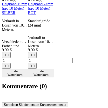
Balgband 19mm
Balgband 24mm
(pro 10 Meter)
(pro 10 Meter)
SILBER
ROT
Verkauft in
Standardgröße
Losen von 10
(24 mm)
Metern.
Verkauft in
Verschiedene
Losen von 10
Farben und
Metern.
9,90 €
9,90 €
Größen
erhältlich.
Verschiedene




Wird mit
Farben und
Gewebekleber
Größen




am Faltenbalg
erhältlich.
In den
In den
befestigt.
Wird mit
Warenkorb
Warenkorb
Beschichtete
Gewebekleber
Stoffbänder,
am Faltenbalg
Kommentare (0)
Spitzenqualität,
befestigt.
verwendet von
Beschichtete
den besten
Stoffbänder,
Akkordeonmarken
Spitzenqualität,
( Saltarelle
verwendet von
Schreiben Sie den ersten Kundenkommentar
Cavagnolo ,
den besten