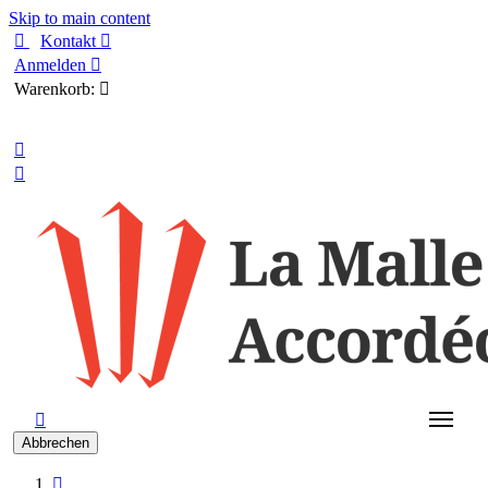
Skip to main content

Kontakt

Anmelden

Warenkorb:

Deutsch



Abbrechen
