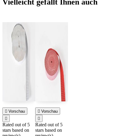
Vielleicht gefällt Ihnen auch

Vorschau

Vorschau


Rated
out of 5
Rated
out of 5
stars based on
stars based on
review(s)
review(s)