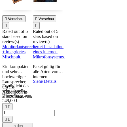

Vorschau

Vorschau


Rated
out of 5
Rated
out of 5
stars based on
stars based on
review(s)
review(s)
Monitorlautsprecher
Paket Installation
+ integriertes
eines internen
Mischpult.
Mikrofonsystems.
Ein kompakter
Paket gültig für
und sehr
alle Arten von
hochwertiger
internen
Siehe Details
Lautsprecher,
Mikrofonsystemen,
Ermöglicht das
um Ihr
die auf dieser
sehr schnelle
Akkordeon in
Website
Hinzufügen von
allen Situationen
vorgestellt
549,00 €
Ton, ohne
zu beschallen.
werden,
Mischpult oder


vorbehaltlich der
Mischpult.
Kompatibilität
Ihres


Akkordeons
In den