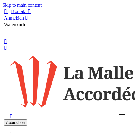
Skip to main content

Kontakt

Anmelden

Warenkorb:

Deutsch



Abbrechen
