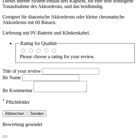
Dieses interne System enthält drei Kapseln, für eine sehr homogene
Tonaufnahme des Akkordeons, und das beidhändig.
Geeignet für diatonische Akkordeons oder kleine chromatische
Akkordeons mit 60 Bässen.
Lieferung mit 9V-Batterie und Klinkenkabel.
Rating for
Qualität
Please choose a rating for your review.
Title of your review
Ihr Name
Ihr Kommentar
*
Pflichtfelder
Abbrechen
Senden
Bewertung gesendet