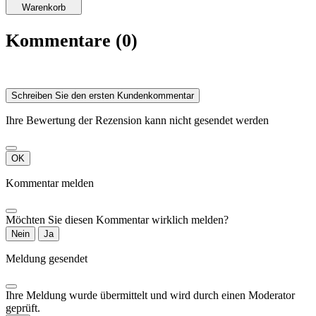
(verfügbarer
Warenkorb
Platz für das
System,
Kommentare (0)
Möglichkeit, die
Buchse und
Knöpfe auf dem
Gitter zu
platzieren, freie
Schreiben Sie den ersten Kundenkommentar
Plätze in den
Harmonietabellen...)
Ihre Bewertung der Rezension kann nicht gesendet werden
.
Preis: zwischen
250 € und 390 €
OK
je nach
Konfiguration
Kommentar melden
des Instruments.
Möchten Sie diesen Kommentar wirklich melden?
Nein
Ja
Meldung gesendet
Ihre Meldung wurde übermittelt und wird durch einen Moderator
geprüft.