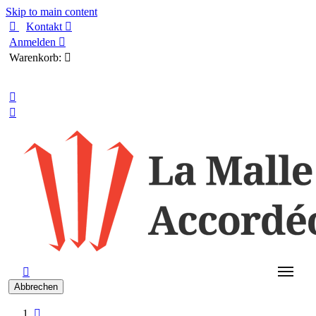
Skip to main content

Kontakt

Anmelden

Warenkorb:

Deutsch



Abbrechen
