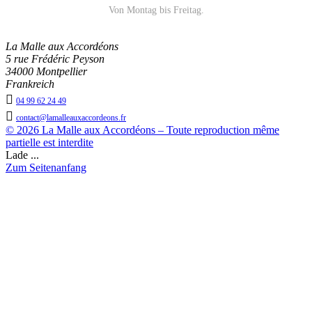
Von Montag bis Freitag.
La Malle aux Accordéons
5 rue Frédéric Peyson
34000 Montpellier
Frankreich

04 99 62 24 49

contact@lamalleauxaccordeons.fr
© 2026 La Malle aux Accordéons – Toute reproduction même
partielle est interdite
Lade ...
Zum Seitenanfang