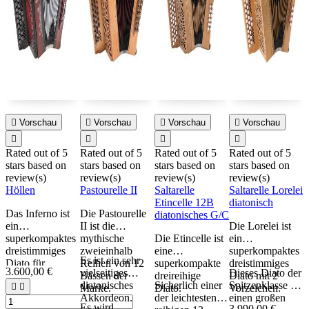

Vorschau

Vorschau

Vorschau

Vorschau




Rated
out of 5
Rated
out of 5
Rated
out of 5
Rated
out of 5
stars based on
stars based on
stars based on
stars based on
s
review(s)
review(s)
review(s)
review(s)
r
Höllen
Pastourelle II
Saltarelle
Saltarelle Lorelei
S
Etincelle 12B
diatonisch
P
Das Inferno ist
Die Pastourelle
diatonisches G/C
d
ein
II ist die
Die Lorelei ist
superkompaktes
mythische
Die Etincelle ist
ein
Z
dreistimmiges
zweieinhalb
eine
superkompaktes
R
Es ist ein sehr
Diato für
Reihen von 12
superkompakte
dreistimmiges
S
3.600,00 €
vielseitiges
Dieses Diato der
Musiker, die es
Bässen der
dreireihige
Diato mit 2
diatonisches
Sicherlich einer
Spitzenklasse hat
D


wagen, anders
Marke.
Diato.
Vorzeichen.
Akkordeon.
der leichtesten 3-
einen großen
i
zu sein.
Es wird
3.990,00 €