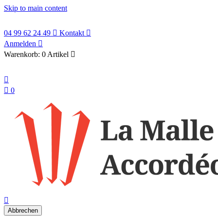
Skip to main content
04 99 62 24 49

Kontakt

Anmelden

Warenkorb:
0 Artikel

Deutsch


0
search

Abbrechen