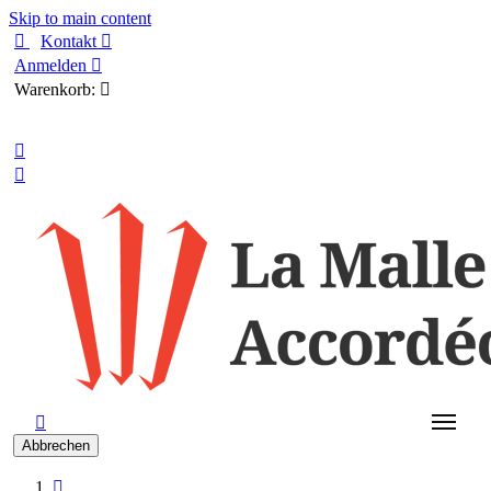
Skip to main content

Kontakt

Anmelden

Warenkorb:

Deutsch



Abbrechen
