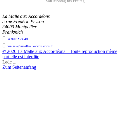
Von Montag bis Freitag.
La Malle aux Accordéons
5 rue Frédéric Peyson
34000 Montpellier
Frankreich

04 99 62 24 49

contact@lamalleauxaccordeons.fr
© 2026 La Malle aux Accordéons – Toute reproduction même
partielle est interdite
Lade ...
Zum Seitenanfang