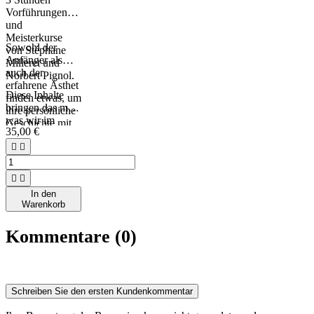
Vorführungen
und
Meisterkurse
Sowohl der
von Stéphane
Anfänger als
Milleret und
auch der
Norbert Pignol.
erfahrene Ästhet
Diese Inhalte
finden etwas, um
bringen das mit,
ihre persönliche
was wir im
Geschichte mit
35,00 €
Allgemeinen in
dem Instrument
Praktika lernen,


zu nähren.
die kleinen
Extras, die den


Unterschied
In den
machen.
Warenkorb
Kommentare (0)
Schreiben Sie den ersten Kundenkommentar