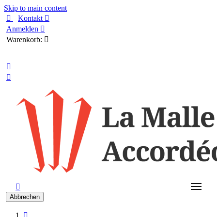
Skip to main content

Kontakt

Anmelden

Warenkorb:

Deutsch



Abbrechen
